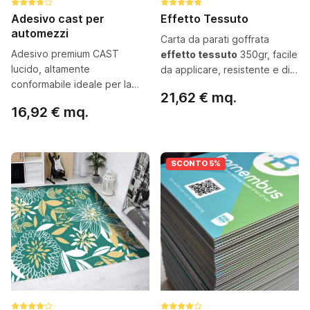
Adesivo cast per
Effetto Tessuto
automezzi
Carta da parati goffrata
Adesivo premium CAST
effetto tessuto
350gr, facile
lucido, altamente
da applicare, resistente e di
conformabile ideale per la
grande effetto
21,62 € mq.
decorazione integrale o
16,92 € mq.
parziale di veicoli
Configura ora
Configura ora
SCONTO 5%