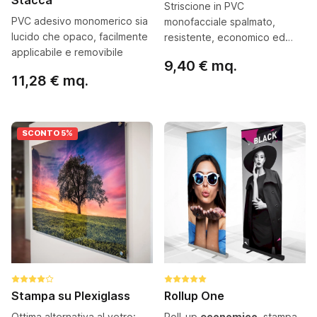
Stacca
Striscione in PVC
PVC adesivo monomerico sia
monofacciale spalmato,
lucido che opaco, facilmente
resistente, economico ed
applicabile e removibile
ideale per striscioni, affissioni
9,40 € mq.
e coperture maxi formato
11,28 € mq.
Configura ora
Configura ora
SCONTO 5%
Stampa su Plexiglass
Rollup One
Ottima alternativa al vetro:
Roll-up
economico
, stampa