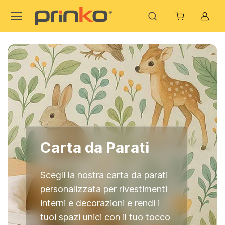
Acco
Carta da Parati
Tela Canvas
Adesivo
Elettrostatico
Scegli la nostra carta da parati
Trasforma ambienti ordinari in
personalizzata per rivestimenti
spazi straordinari con le tele
PVC adesivo riposizionabile.
interni e decorazioni e rendi i
canvas stampate su tela
ideale per applicazioni su vetri
tuoi spazi unici con il tuo tocco
artistica di alta qualità,