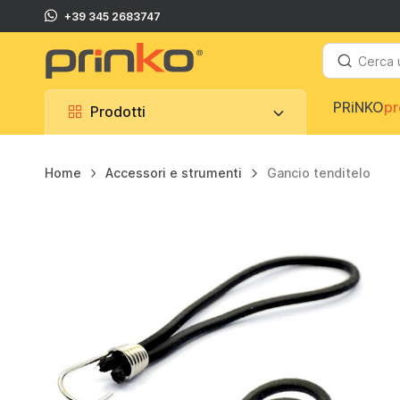
!
⌛️
Spedizione in 24/48 ore su molti prodotti.
+39 345 2683747
Prodotti
PRiNKO
pr
Prodotti
Home
Accessori e strumenti
Gancio tenditelo