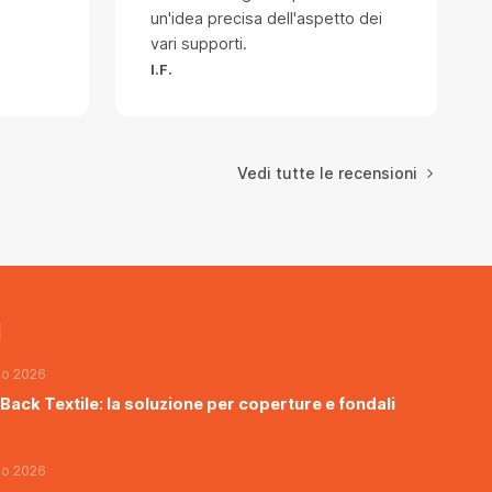
un'idea precisa dell'aspetto dei
vari supporti.
I.F.
Vedi tutte le recensioni
i
io 2026
Back Textile: la soluzione per coperture e fondali
io 2026