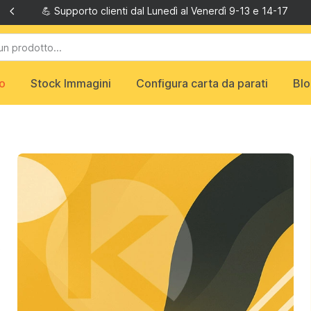
💪 Supporto clienti dal Lunedì al Venerdì 9-13 e 14-17
o
Stock Immagini
Configura carta da parati
Bl