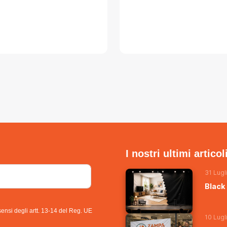
I nostri ultimi articol
31 Lugl
Black 
sensi degli artt. 13-14 del Reg. UE
10 Lugl