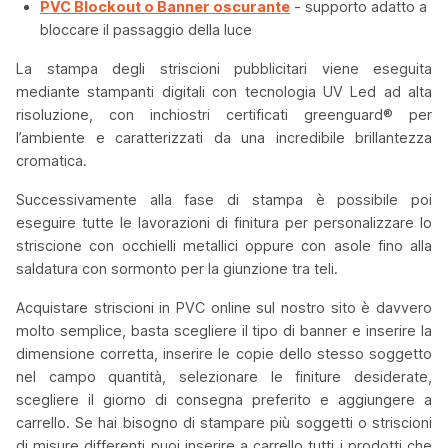
PVC Blockout o Banner oscurante
- supporto adatto a
bloccare il passaggio della luce
La stampa degli striscioni pubblicitari viene eseguita
mediante stampanti digitali con tecnologia UV Led ad alta
risoluzione, con inchiostri certificati greenguard® per
l’ambiente e caratterizzati da una incredibile brillantezza
cromatica.
Successivamente alla fase di stampa è possibile poi
eseguire tutte le lavorazioni di finitura per personalizzare lo
striscione con occhielli metallici oppure con asole fino alla
saldatura con sormonto per la giunzione tra teli.
Acquistare striscioni in PVC online sul nostro sito è davvero
molto semplice, basta scegliere il tipo di banner e inserire la
dimensione corretta, inserire le copie dello stesso soggetto
nel campo quantità, selezionare le finiture desiderate,
scegliere il giorno di consegna preferito e aggiungere a
carrello. Se hai bisogno di stampare più soggetti o striscioni
di misure differenti puoi inserire a carrello tutti i prodotti che