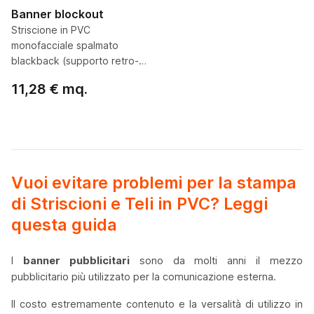
Banner blockout
Striscione in PVC
monofacciale spalmato
blackback (supporto retro-
nero) ideale per striscioni e
11,28 € mq.
affissioni
Configura ora
Vuoi evitare problemi per la stampa
di Striscioni e Teli in PVC? Leggi
questa guida
I
banner pubblicitari
sono da molti anni il mezzo
pubblicitario più utilizzato per la comunicazione esterna.
Il costo estremamente contenuto e la versalità di utilizzo in