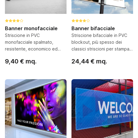
Banner monofacciale
Banner bifacciale
Striscione in PVC
Striscione bifacciale in PVC
monofacciale spalmato,
blockout, più spesso dei
resistente, economico ed
classici striscioni per stampa
ideale per striscioni, affissioni
fronte/retro
9,40 € mq.
24,44 € mq.
e coperture maxi formato
Configura ora
Configura ora