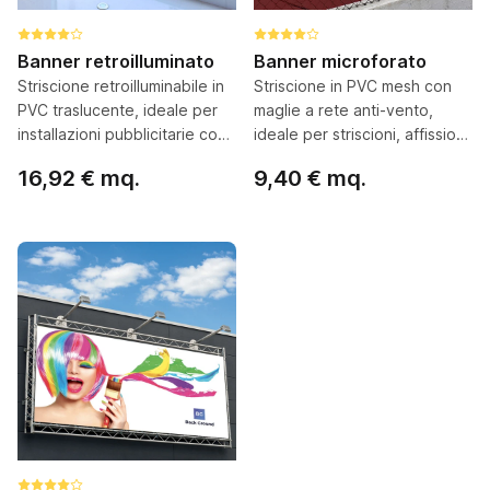
Banner retroilluminato
Banner microforato
Striscione retroilluminabile in
Striscione in PVC mesh con
PVC traslucente, ideale per
maglie a rete anti-vento,
installazioni pubblicitarie con
ideale per striscioni, affissioni
visibilità notturna e
e coperture maxi formato
16,92 € mq.
9,40 € mq.
cassonetti luminosi
Configura ora
Configura ora