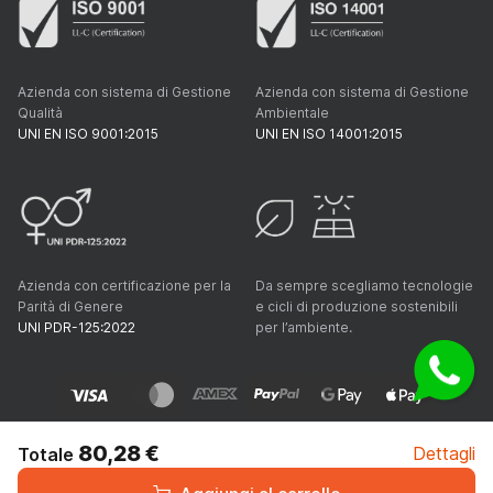
Azienda con sistema di Gestione
Azienda con sistema di Gestione
Qualità
Ambientale
UNI EN ISO 9001:2015
UNI EN ISO 14001:2015
Azienda con certificazione per la
Da sempre scegliamo tecnologie
Parità di Genere
e cicli di produzione sostenibili
UNI PDR-125:2022
per l’ambiente.
80,28 €
Dettagli
Totale
© 2009-2026 PRiNKO srl - All rights reserved - P.IVA
IT10827671008