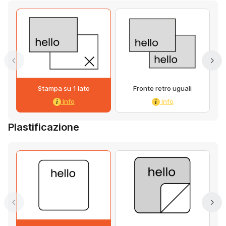
Stampa su 1 lato
Fronte retro uguali
Info
Info
Plastificazione