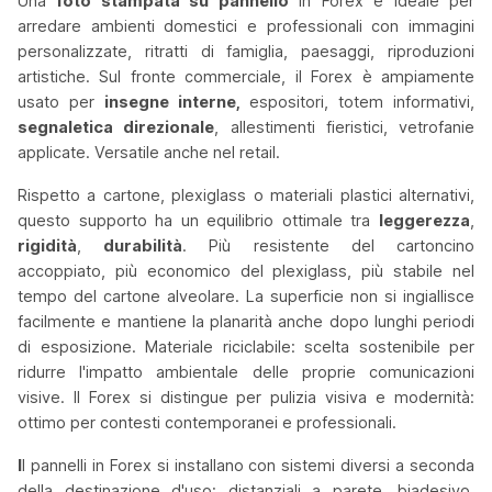
Una
foto stampata su pannello
in Forex è ideale per
arredare ambienti domestici e professionali con immagini
personalizzate, ritratti di famiglia, paesaggi, riproduzioni
artistiche. Sul fronte commerciale, il Forex è ampiamente
usato per
insegne interne,
espositori, totem informativi,
segnaletica direzionale
, allestimenti fieristici, vetrofanie
applicate. Versatile anche nel retail.
Rispetto a cartone, plexiglass o materiali plastici alternativi,
questo supporto ha un equilibrio ottimale tra
leggerezza
,
rigidità
,
durabilità
. Più resistente del cartoncino
accoppiato, più economico del plexiglass, più stabile nel
tempo del cartone alveolare. La superficie non si ingiallisce
facilmente e mantiene la planarità anche dopo lunghi periodi
di esposizione. Materiale riciclabile: scelta sostenibile per
ridurre l'impatto ambientale delle proprie comunicazioni
visive. Il Forex si distingue per pulizia visiva e modernità:
ottimo per contesti contemporanei e professionali.
I
I pannelli in Forex si installano con sistemi diversi a seconda
della destinazione d'uso: distanziali a parete, biadesivo,