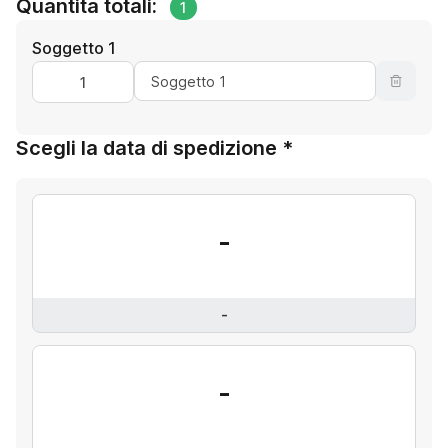
Quantità totali:
1
Soggetto 1
Scegli la data di spedizione *
-
-
-