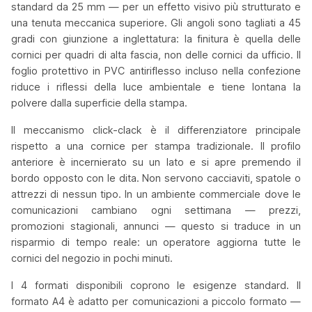
standard da 25 mm — per un effetto visivo più strutturato e
una tenuta meccanica superiore. Gli angoli sono tagliati a 45
gradi con giunzione a inglettatura: la finitura è quella delle
cornici per quadri di alta fascia, non delle cornici da ufficio. Il
foglio protettivo in PVC antiriflesso incluso nella confezione
riduce i riflessi della luce ambientale e tiene lontana la
polvere dalla superficie della stampa.
Il meccanismo click-clack è il differenziatore principale
rispetto a una cornice per stampa tradizionale. Il profilo
anteriore è incernierato su un lato e si apre premendo il
bordo opposto con le dita. Non servono cacciaviti, spatole o
attrezzi di nessun tipo. In un ambiente commerciale dove le
comunicazioni cambiano ogni settimana — prezzi,
promozioni stagionali, annunci — questo si traduce in un
risparmio di tempo reale: un operatore aggiorna tutte le
cornici del negozio in pochi minuti.
I 4 formati disponibili coprono le esigenze standard. Il
formato A4 è adatto per comunicazioni a piccolo formato —